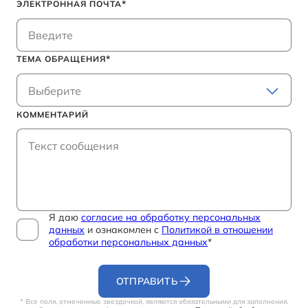
ЭЛЕКТРОННАЯ ПОЧТА
B70
Акции и спецпредложения
Клиентская поддержка
СМИ о нас
ОТ 2 294 000 ₽*
Заказать звонок от дилера
Правовая информация
ТЕМА ОБРАЩЕНИЯ
ЗАПИСАТЬСЯ НА СЕРВИС
BESTUNE В СОЦСЕТЯХ
Корпоративные продажи
Выберите
T77
КОММЕНТАРИЙ
КРЕДИТ И СТРАХОВАНИЕ
BESTUNE в VK
ОТ 1 798 000 ₽*
Кредитные программы
BESTUNE в OK
BESTUNE в Телеграм
ПОЛУЧИТЬ ПРЕДЛОЖЕНИЕ
Я даю
согласие на обработку персональных
данных
и ознакомлен с
Политикой в отношении
обработки персональных данных
*
BESTUNE В СОЦСЕТЯХ
ОТПРАВИТЬ
* Все поля, отмеченные звездочкой, являются обязательными для заполнения.