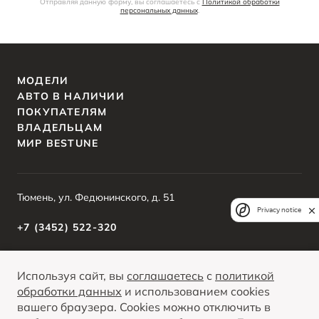
Отправляя данную форму, вы соглашаетесь с
Политикой обработки
персональных данных
.
МОДЕЛИ
АВТО В НАЛИЧИИ
ПОКУПАТЕЛЯМ
ВЛАДЕЛЬЦАМ
МИР BESTUNE
Тюмень, ул. Федюнинского, д. 51
Privacy notice
+7 (3452) 522-320
О ПРОДУКТЕ
Используя сайт, вы
соглашаетесь
с
политикой
КРЕДИТНЫЕ ПРОГРАММЫ
обработки данных
и использованием cookies
вашего браузера. Cookies можно отключить в
Вся представленная на сайте информация, касающаяся автомобилей и
сервисного обслуживания, носит информационный характер и не является