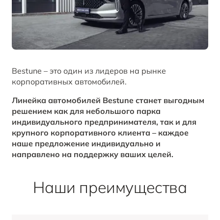
B70
Акции и спецпредложения
Клиентская поддержка
СМИ о нас
ОТ 2 294 000 ₽*
Заказать звонок от дилера
Правовая информация
ЗАПИСАТЬСЯ НА СЕРВИС
BESTUNE В СОЦСЕТЯХ
Корпоративные продажи
Bestune – это один из лидеров на рынке
T77
корпоративных автомобилей.
КРЕДИТ И СТРАХОВАНИЕ
BESTUNE в VK
ОТ 1 798 000 ₽*
Линейка автомобилей Bestune станет выгодным
решением как для небольшого парка
Кредитные программы
BESTUNE в OK
индивидуального предпринимателя, так и для
крупного корпоративного клиента – каждое
наше предложение индивидуально и
BESTUNE в Телеграм
ПОЛУЧИТЬ ПРЕДЛОЖЕНИЕ
направлено на поддержку ваших целей.
BESTUNE В СОЦСЕТЯХ
Наши преимущества