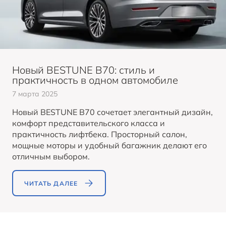
B70
Акции и спецпредложения
Клиентская поддержка
СМИ о нас
ОТ 2 294 000 ₽*
Заказать звонок от дилера
Правовая информация
ЗАПИСАТЬСЯ НА СЕРВИС
BESTUNE В СОЦСЕТЯХ
Корпоративные продажи
Новый BESTUNE B70: стиль и
T77
практичность в одном автомобиле
КРЕДИТ И СТРАХОВАНИЕ
BESTUNE в VK
7 марта 2025
ОТ 1 798 000 ₽*
Новый BESTUNE B70 сочетает элегантный дизайн,
Кредитные программы
BESTUNE в OK
комфорт представительского класса и
практичность лифтбека. Просторный салон,
мощные моторы и удобный багажник делают его
BESTUNE в Телеграм
отличным выбором.
ПОЛУЧИТЬ ПРЕДЛОЖЕНИЕ
BESTUNE В СОЦСЕТЯХ
ЧИТАТЬ ДАЛЕЕ