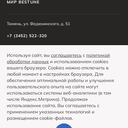
МИР BESTUNE
Тюмень, ул. Федюнинского, д. 51
+7 (3452) 522-320
Используя сайт, вы
соглашаетесь
с
политикой
О ПРОДУКТЕ
КРЕДИТНЫЕ ПРОГРАММЫ
обработки данных
и использованием cookies
вашего браузера. Cookies можно отключить в
Вся представленная на сайте информация, касающаяся автомобилей и
сервисного обслуживания, носит информационный характер и не является
любой момент в настройках браузера. Для
публичной офертой. Все цены, указанные на данном сайте, носят
Опубликованная на данном сайте информация может быть изменена в любое
информационный характер и являются максимально рекомендуемыми
обеспечения оптимальной работы и улучшения
ПОКАЗАТЬ ВСЕ
время без предварительного уведомления.
розничными ценами по расчетам дистрибьютора (ООО «ФАВ-Восточная
Европа»). Для получения подробной информации просьба обращаться к
пользовательского опыта на сайте могут
ближайшему официальному дилеру ООО «ФАВ-Восточная Европа» .
использоваться системы веб-аналитики (в том
числе Яндекс.Метрика). Продолжая
© 2026
использование сайта, Вы соглашаетесь с
Политика обработки персональных данных
применением указанных технологий и
Правовая информация
размещением cookie-файлов.
Контакты