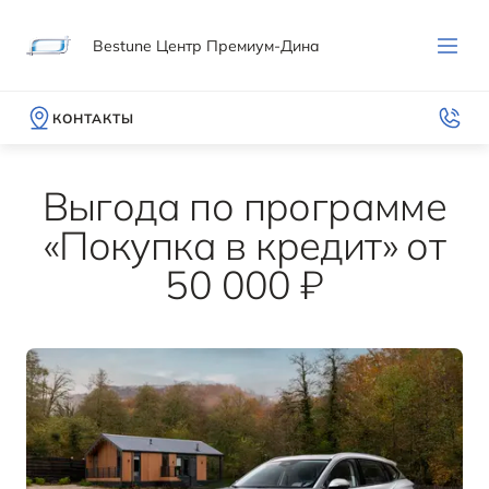
Bestune Центр Премиум-Дина
КОНТАКТЫ
Выгода по программе
«Покупка в кредит» от
50 000 ₽
МОДЕЛИ
ПОКУПАТЕЛЯМ
ВЛАДЕЛЬЦАМ
МИР BESTUNE
ВЫБОР И ПОКУПКА
СЕРВИС И ПОДДЕРЖКА
О БРЕНДЕ
T90
Записаться на тест-драйв
Гарантия
История компании
ОТ 2 582 000 ₽*
Получить предложение
Руководства по эксплуатации
Новости