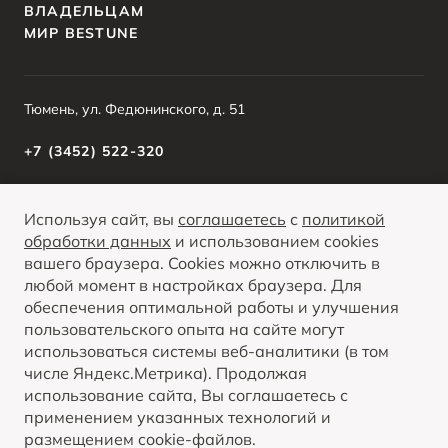
ВЛАДЕЛЬЦАМ
МИР BESTUNE
Тюмень, ул. Федюнинского, д. 51
+7 (3452) 522-320
Используя сайт, вы
соглашаетесь
с
политикой
О ПРОДУКТЕ
КРЕДИТНЫЕ ПРОГРАММЫ
обработки данных
и использованием cookies
вашего браузера. Cookies можно отключить в
Вся представленная на сайте информация, касающаяся автомобилей и
сервисного обслуживания, носит информационный характер и не является
любой момент в настройках браузера. Для
публичной офертой. Все цены, указанные на данном сайте, носят
Опубликованная на данном сайте информация может быть изменена в любое
информационный характер и являются максимально рекомендуемыми
обеспечения оптимальной работы и улучшения
ПОКАЗАТЬ ВСЕ
время без предварительного уведомления.
розничными ценами по расчетам дистрибьютора (ООО «ФАВ-Восточная
Европа»). Для получения подробной информации просьба обращаться к
пользовательского опыта на сайте могут
ближайшему официальному дилеру ООО «ФАВ-Восточная Европа» .
использоваться системы веб-аналитики (в том
числе Яндекс.Метрика). Продолжая
© 2026
использование сайта, Вы соглашаетесь с
Политика обработки персональных данных
применением указанных технологий и
Правовая информация
размещением cookie-файлов.
Контакты