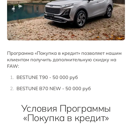
B70
Акции и спецпредложения
Клиентская поддержка
СМИ о нас
ОТ 2 294 000 ₽*
Заказать звонок от дилера
Правовая информация
ЗАПИСАТЬСЯ НА СЕРВИС
BESTUNE В СОЦСЕТЯХ
Корпоративные продажи
T77
Программа «Покупка в кредит» позволяет нашим
КРЕДИТ И СТРАХОВАНИЕ
BESTUNE в VK
ОТ 1 798 000 ₽*
клиентам получить дополнительную скидку на
FAW:
Кредитные программы
BESTUNE в OK
BESTUNE Т90 - 50 000 руб
BESTUNE в Телеграм
BESTUNE B70 NEW - 50 000 руб
ПОЛУЧИТЬ ПРЕДЛОЖЕНИЕ
Условия Программы
BESTUNE В СОЦСЕТЯХ
«Покупка в кредит»